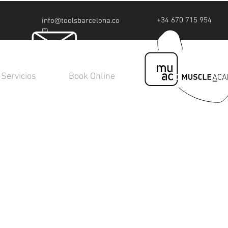
+34 670 715 954
info@toolsbarcelona.co
m
Servicios
Book Online