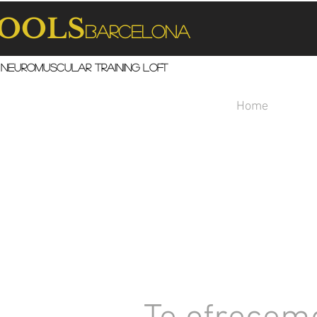
OOLS
Barcelona
neuromuscular training loft
Home