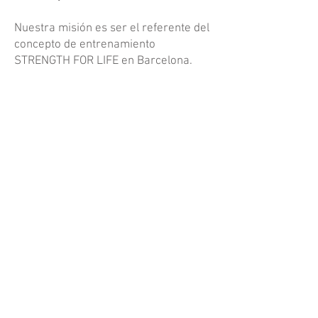
Nuestra misión es ser el referente del
concepto de entrenamiento
STRENGTH FOR LIFE en Barcelona.
Nuestra prioridad es el beneficio de
nuestros clientes a través de una
metodología probada científicamente,
del equipamiento technológicamente
más avanzado en el sector del
ejercicio físico y de la rehabilitación,
de un entorno de entrenamiento libre
de intimidaciones y clínicamente
enfocado a los resultados, y de
protocolos de entrenamiento
específicos sometidos a una constante
supervisión.
Te invitamos a que vengas y veas
cómo cambiamos vidas! Nuestro